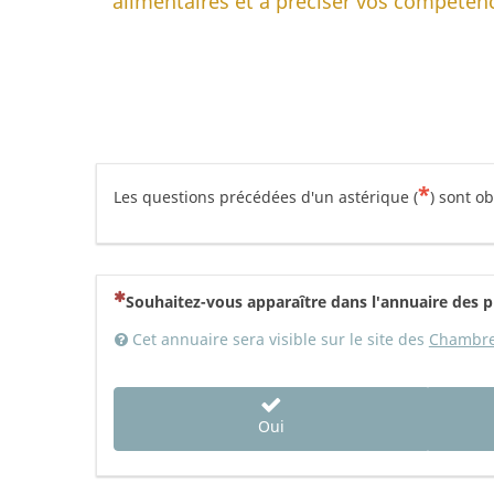
alimentaires et à préciser vos compétenc
*
Les questions précédées d'un astérique (
) sont ob
(Cette question est obligatoire)
Souhaitez-vous apparaître dans l'annuaire des pr
Cet annuaire sera visible sur le site des
Chambres
Oui