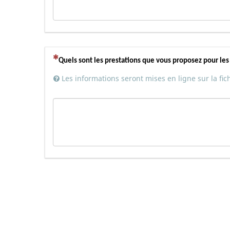
(Cette question est obligatoire)
Quels sont les prestations que vous proposez pour les c
Les informations seront mises en ligne sur la fic