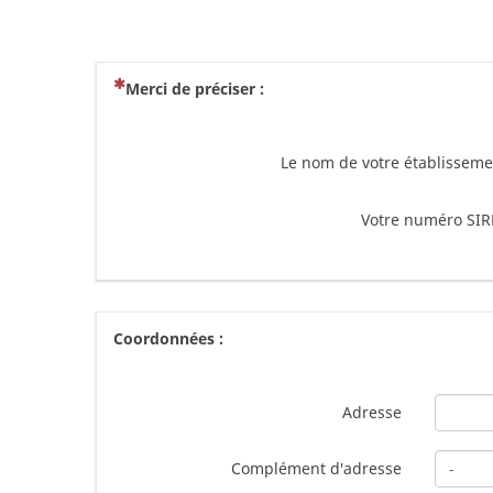
(Cette question est obligatoire)
Merci de préciser :
Le nom de votre établissem
Votre numéro SIR
Coordonnées :
Adresse
Complément d'adresse