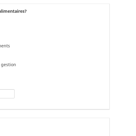
alimentaires?
ments
 gestion