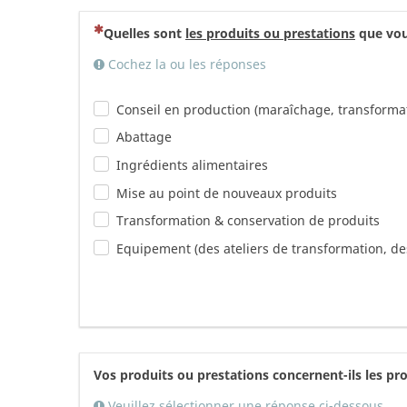
(Cette question est obligatoire)
Quelles sont
les produits ou prestations
que vou
Cochez la ou les réponses
Conseil en production (maraîchage, transformat
Abattage
Ingrédients alimentaires
Mise au point de nouveaux produits
Transformation & conservation de produits
Equipement (des ateliers de transformation, d
Vos produits ou prestations concernent-ils les pr
Veuillez sélectionner une réponse ci-dessous