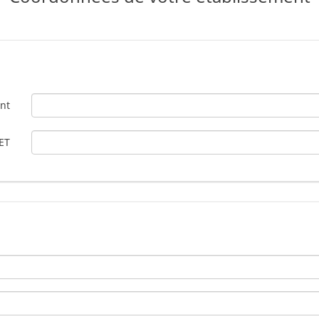
ent
ET